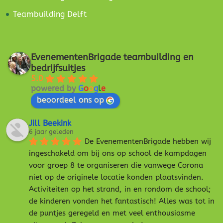
Teambuilding Delft
EvenementenBrigade teambuilding en
bedrijfsuitjes
5.0
powered by
G
o
o
g
l
e
beoordeel ons op
Jill Beekink
6 jaar geleden
De EvenementenBrigade hebben wij 
ingeschakeld om bij ons op school de kampdagen 
voor groep 8 te organiseren die vanwege Corona 
niet op de originele locatie konden plaatsvinden. 
Activiteiten op het strand, in en rondom de school; 
de kinderen vonden het fantastisch! Alles was tot in 
de puntjes geregeld en met veel enthousiasme 