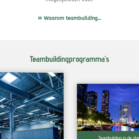
Waarom teambuilding…
Teambuildingprogramma’s
Teambuilding in de sta