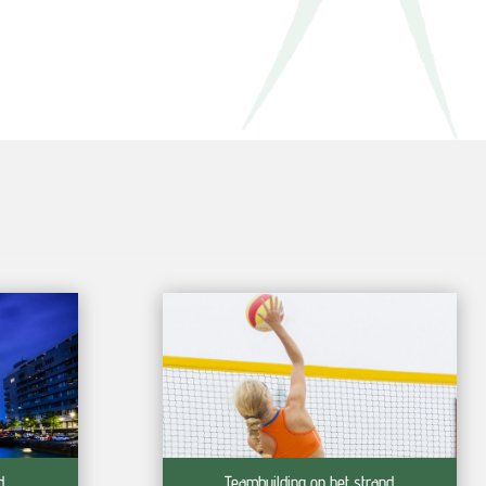
d
Teambuilding op het strand