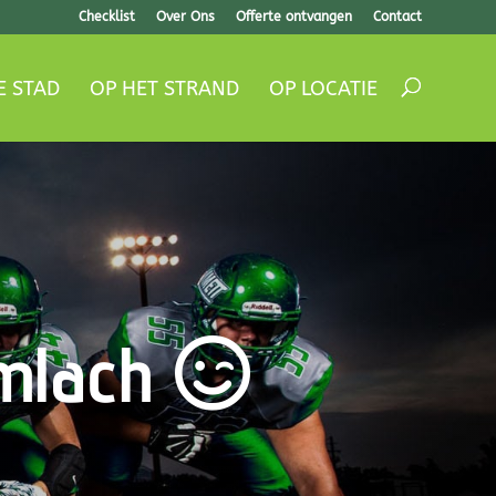
Checklist
Over Ons
Offerte ontvangen
Contact
E STAD
OP HET STRAND
OP LOCATIE
imlach