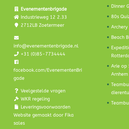
Dinner 
Evenementenbrigade
80s Qui
Industrieweg 12 2.33
2712LB Zoetermeer
Archery
Beach B
info@evenementenbrigade.nl
Expediti
+31 (0)85-7734444
Rotter
Arie op 
facebook.com/EvenementenBri
Arnhem
gade
Teambui
Veelgestelde vragen
dierentu
WKR regeling
Teambui
Leveringsvoorwaarden
Website gemaakt door Fika
sales