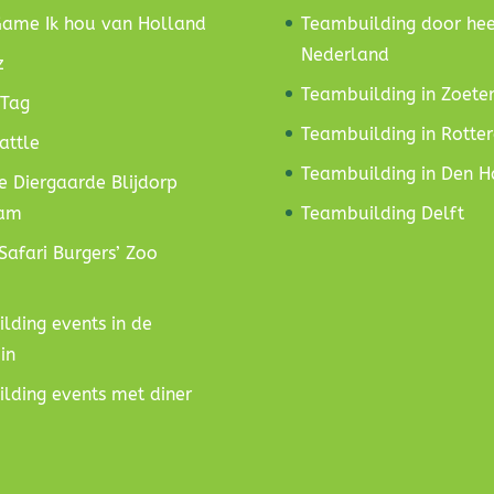
Game Ik hou van Holland
Teambuilding door hee
Nederland
z
Teambuilding in Zoete
 Tag
Teambuilding in Rott
attle
Teambuilding in Den 
e Diergaarde Blijdorp
dam
Teambuilding Delft
Safari Burgers’ Zoo
lding events in de
in
lding events met diner