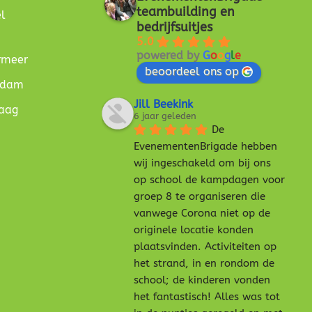
teambuilding en
l
bedrijfsuitjes
5.0
powered by
G
o
o
g
l
e
rmeer
beoordeel ons op
erdam
Jill Beekink
Haag
6 jaar geleden
De 
EvenementenBrigade hebben 
wij ingeschakeld om bij ons 
op school de kampdagen voor 
groep 8 te organiseren die 
vanwege Corona niet op de 
originele locatie konden 
plaatsvinden. Activiteiten op 
het strand, in en rondom de 
school; de kinderen vonden 
het fantastisch! Alles was tot 