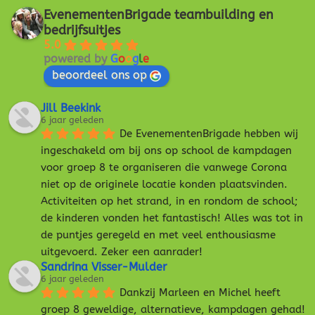
EvenementenBrigade teambuilding en
bedrijfsuitjes
5.0
powered by
G
o
o
g
l
e
beoordeel ons op
Jill Beekink
6 jaar geleden
De EvenementenBrigade hebben wij 
ingeschakeld om bij ons op school de kampdagen 
voor groep 8 te organiseren die vanwege Corona 
niet op de originele locatie konden plaatsvinden. 
Activiteiten op het strand, in en rondom de school; 
de kinderen vonden het fantastisch! Alles was tot in 
de puntjes geregeld en met veel enthousiasme 
uitgevoerd. Zeker een aanrader!
Sandrina Visser-Mulder
6 jaar geleden
Dankzij Marleen en Michel heeft 
groep 8 geweldige, alternatieve, kampdagen gehad! 